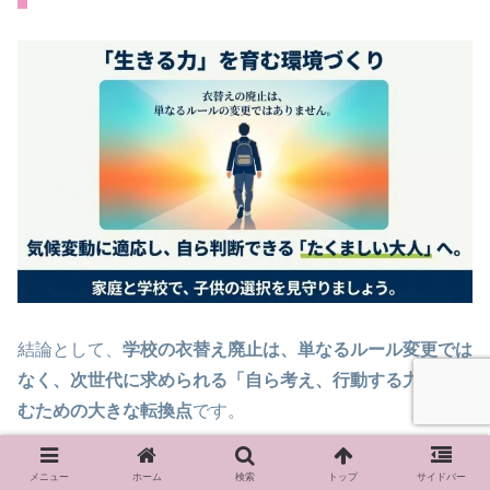
結論として、
学校の衣替え廃止は、単なるルール変更では
なく、次世代に求められる「自ら考え、行動する力」を育
むための大きな転換点
です。
気候変動という避けられない現実に適応し、経済的な合理
メニュー
ホーム
検索
トップ
サイドバー