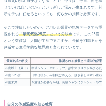
衣替えの指定日がなくなることで、今度は「今日、何を着
せていけばいいのか」という新しい悩みが生まれます。判
断を子供に任せるといっても、何らかの指標は必要です。
そこで注目したいのが、アパレル業界や気象データでも重
視される
「
最高気温25度
」という分岐点
です。この25度
という数値は、人間が半袖で過ごすか、長袖を羽織るかを
判断する生理学的な境界線と言われています。
最高気温の目安
推奨される服装と生理学的背景
25度以上（夏日）
半袖シャツ・ポロシャツ。熱中症リスクが高まるため
20度〜25度
日中は暖かいが朝晩は冷える。脱ぎ着しやすい重ね着
20度未満
保温性が必要な時期。長袖シャツにジャケットやブレ
自分の体感温度を知る教育