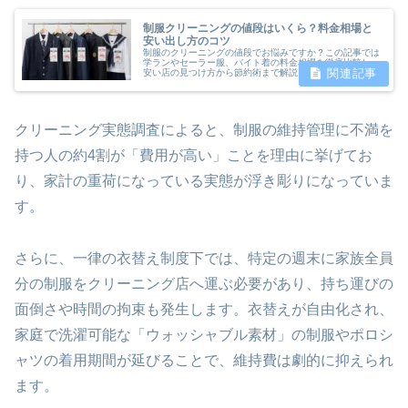
制服クリーニングの値段はいくら？料金相場と
安い出し方のコツ
制服のクリーニングの値段でお悩みですか？この記事では
学ランやセーラー服、バイト着の料金相場を徹底比較し、
安い店の見つけ方から節約術まで解説。クリーニングにか
かる日数や出し方のコツも網羅しています。あなたの知り
たいクリーニングの値段や制服に関する疑問がこの記事一
つで解決します。
クリーニング実態調査によると、制服の維持管理に不満を
持つ人の約4割が「費用が高い」ことを理由に挙げてお
り、家計の重荷になっている実態が浮き彫りになっていま
す。
さらに、一律の衣替え制度下では、特定の週末に家族全員
分の制服をクリーニング店へ運ぶ必要があり、持ち運びの
面倒さや時間の拘束も発生します。衣替えが自由化され、
家庭で洗濯可能な「ウォッシャブル素材」の制服やポロシ
ャツの着用期間が延びることで、維持費は劇的に抑えられ
ます。