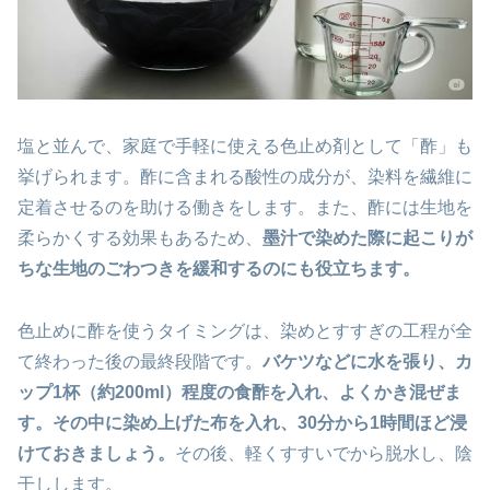
塩と並んで、家庭で手軽に使える色止め剤として「酢」も
挙げられます。酢に含まれる酸性の成分が、染料を繊維に
定着させるのを助ける働きをします。また、酢には生地を
柔らかくする効果もあるため、
墨汁で染めた際に起こりが
ちな生地のごわつきを緩和するのにも役立ちます。
色止めに酢を使うタイミングは、染めとすすぎの工程が全
て終わった後の最終段階です。
バケツなどに水を張り、カ
ップ1杯（約200ml）程度の食酢を入れ、よくかき混ぜま
す。その中に染め上げた布を入れ、30分から1時間ほど浸
けておきましょう。
その後、軽くすすいでから脱水し、陰
干しします。