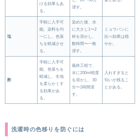
ける効果もあ
浸す。
る。
手軽に入手可
染めた後、水
能。染料を均
に大さじ1〜2
ミョウバンに
塩
一にし、色落
杯を溶かし、
比べ効果は穏
ちを軽減させ
数時間〜一晩
やか。
る。
浸す。
手軽に入手可
最終工程で、
能。色落ちを
水に200ml程度
入れすぎると
軽減し、生地
酢
を溶かし、30
匂いが残るこ
を柔らかくす
分〜1時間浸
とがある。
る効果があ
す。
る。
洗濯時の色移りを防ぐには