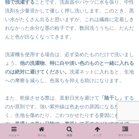
独で洗濯する
ことです。洗面器やバケツに水を張り、中性
洗剤を少量溶かして優しく押し洗いします。このとき、黒
い水がたくさん出ると思いますが、これは繊維に定着しき
れなかった余分な墨の粒子です。数回洗ううちに、だんだ
んと色が出なくなってきます。
洗濯機を使用する場合は、必ず染めたものだけで洗いまし
ょう。
他の洗濯物、特に白や淡い色のものと一緒に入れる
のは絶対に避けてください。
洗濯ネットに入れると、生地
への摩擦を減らし、色落ちを抑える助けになります。
また、乾燥させる際は、直射日光を避けて
「陰干し」
する
のが原則です。強い紫外線は色あせの原因になるだけでな
く、生地を傷めたり、ごわつかせたりする要因にもなりま
す。
風通しの良い日陰で、裏返して干すのがおすすめで
す。
これらの注意点を守ることで、染めたての色合いを長
メニュー
ホーム
検索
トップ
サイドバー