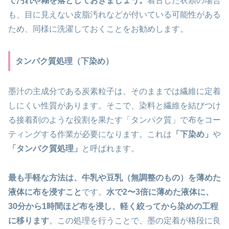
で汚れや糊を落としておきましょう。
着古した衣類の場合
も、目に見えない皮脂汚れなどが付いている可能性がある
ため、同様に洗濯しておくことをお勧めします。
タンパク質処理（下染め）
墨汁の主成分である炭素粒子は、そのままでは繊維に定着
しにくい性質があります。そこで、染料と繊維を結びつけ
る接着剤のような役割を果たす「タンパク質」で布をコー
ティングする作業が必要になります。これは
「下染め」
や
「タンパク質処理」
と呼ばれます。
最も手軽な方法は、牛乳や豆乳（無調整のもの）を薄めた
液体に布を浸すこと
です。
水で2〜3倍に薄めた液体に、
30分から1時間ほど布を浸し、軽く絞ってから染めの工程
に移ります
。この処理を行うことで、墨の定着が格段に良