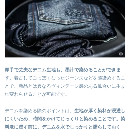
厚手で丈夫なデニム生地も、墨汁で染めることができま
す。
着古して白っぽくなったジーンズなどを墨染めするこ
とで、新品とは異なるヴィンテージ感のある風合いに生ま
れ変わらせることが可能です。
デニムを染める際のポイントは、
生地が厚く染料が浸透し
にくいため、時間をかけてじっくりと染めることです。染
料液に浸す前に、デニムを水でしっかりと濡らしておく