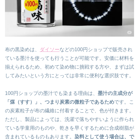
布の黒染めは、
ダイソー
などの100円ショップで販売され
ている墨汁を使っても行うことが可能です。安価に材料を
揃えられるため、初めて染め物に挑戦する方や、まずは試
してみたいという方にとっては非常に便利な選択肢です。
100円ショップの墨汁でも染まる理由は、
墨汁の主成分が
「煤（すす）」、つまり炭素の微粒子であるため
です。こ
の炭素粒子が布の繊維に付着することで、色が付きます。
ただし、製品によっては、洗濯で落ちやすいように作られ
ている学童用のものや、乾きを早くするために合成樹脂が
含まれているものもあります。
染料として使う場合は、で