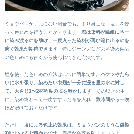
ミョウバンが手元にない場合でも、より身近な「塩」を使
って色止めを行うことができます。
塩は染料が繊維に均一
に染み渡るのを助け、一度入った染料が再び流れ出るのを
防ぐ効果が期待できます。
特にジーンズなどの藍染め製品
の色止めにも古くから使われてきた方法です。
塩を使った色止めの方法は非常に簡単です。
バケツやたら
いに水を張り、染めたい衣類が十分に浸る量の水に対し
て、大さじ1〜2杯程度の塩を溶かします。
その塩水の中
に、染め終わって一度すすいだ布を入れ、
数時間から一晩
ほど
浸けておくだけです。
ただし、
塩による色止め効果は、ミョウバンのような媒染
剤に比べると穏やかです。
完璧な色落ち防止というより