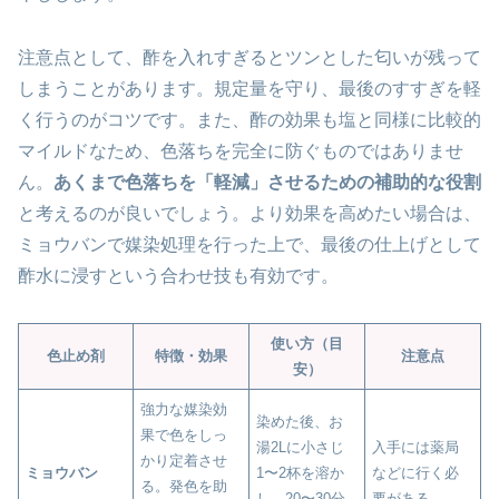
注意点として、酢を入れすぎるとツンとした匂いが残って
しまうことがあります。規定量を守り、最後のすすぎを軽
く行うのがコツです。また、酢の効果も塩と同様に比較的
マイルドなため、色落ちを完全に防ぐものではありませ
ん。
あくまで色落ちを「軽減」させるための補助的な役割
と考えるのが良いでしょう。より効果を高めたい場合は、
ミョウバンで媒染処理を行った上で、最後の仕上げとして
酢水に浸すという合わせ技も有効です。
使い方（目
色止め剤
特徴・効果
注意点
安）
強力な媒染効
染めた後、お
果で色をしっ
湯2Lに小さじ
入手には薬局
かり定着させ
ミョウバン
1〜2杯を溶か
などに行く必
る。発色を助
し、20〜30分
要がある。