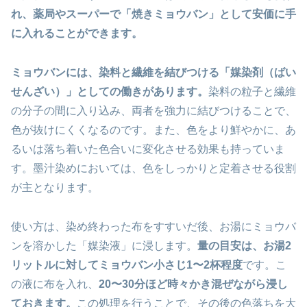
れ、薬局やスーパーで「焼きミョウバン」として安価に手
に入れることができます。
ミョウバンには、染料と繊維を結びつける「媒染剤（ばい
せんざい）」としての働きがあります。
染料の粒子と繊維
の分子の間に入り込み、両者を強力に結びつけることで、
色が抜けにくくなるのです。また、色をより鮮やかに、あ
るいは落ち着いた色合いに変化させる効果も持っていま
す。墨汁染めにおいては、色をしっかりと定着させる役割
が主となります。
使い方は、染め終わった布をすすいだ後、お湯にミョウバ
ンを溶かした「媒染液」に浸します。
量の目安は、お湯2
リットルに対してミョウバン小さじ1〜2杯程度
です。こ
の液に布を入れ、
20〜30分ほど時々かき混ぜながら浸し
ておきます。
この処理を行うことで、その後の色落ちを大