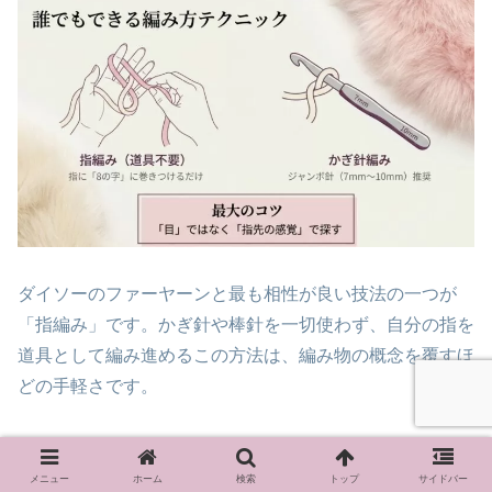
ダイソーのファーヤーンと最も相性が良い技法の一つが
「指編み」です。かぎ針や棒針を一切使わず、自分の指を
道具として編み進めるこの方法は、編み物の概念を覆すほ
どの手軽さです。
ファーヤーンは編み目が毛足に隠れるため、多少指の動き
が不揃いになっても、完成したマフラーはふわふわとして
メニュー
ホーム
検索
トップ
サイドバー