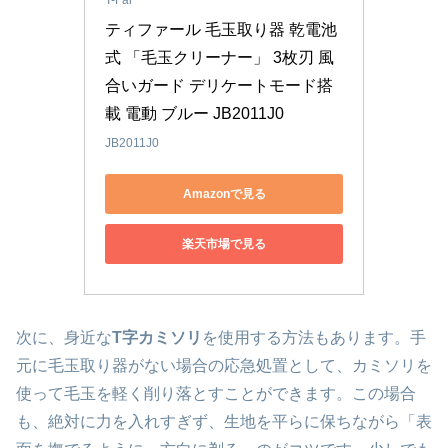
T-Fal
ティファール 毛玉取り器 乾電池
式 「毛玉クリーナー」 3枚刃 風
合いガード デリケートモード搭
載 電動 ブルー JB2011J0
JB2011J0
Amazonで見る
楽天市場で見る
次に、身近な
T字カミソリ
を使用する方法もあります。手
元に毛玉取り器がない場合の応急処置として、カミソリを
使って毛玉を軽く削り落とすことができます。この場合
も、絶対に力を入れすぎず、生地を平らに保ちながら「表