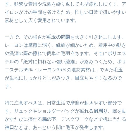
す。頻繁な着用や洗濯を繰り返しても型崩れしにくく、ア
イロンがけの手間を省けるため、忙しい日常で扱いやすい
素材として広く愛用されています。
一方で、その強さが
毛玉の問題
を大きく引き起こします。
レーヨンは摩擦に弱く、繊維が細かいため、着用中の動き
や洗濯の際の擦れで簡単に毛羽立ちます。そこにポリエス
テルの「絶対に切れない強い繊維」が絡みつくため、ポリ
エステル65％：レーヨン35％の混紡素材は、できた毛玉
が生地にしっかりとしがみつき、目立ちやすくなるので
す。
特に注意すべきは、日常生活で摩擦が起きやすい部分で
す。リュックやショルダーバッグが擦れる
肩周り
、腕を動
かすたびに擦れる
脇の下
、デスクワークなどで机に当たる
袖口
などは、あっという間に毛玉が発生します。