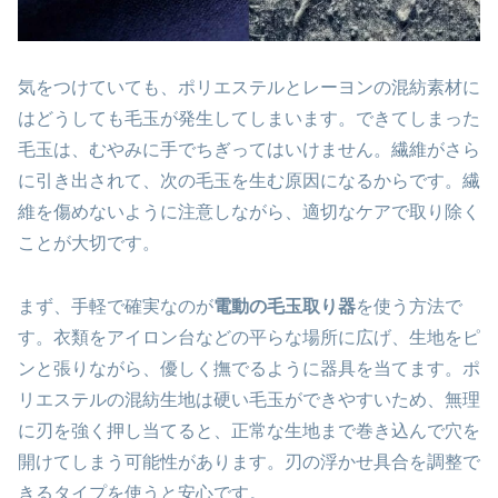
気をつけていても、ポリエステルとレーヨンの混紡素材に
はどうしても毛玉が発生してしまいます。できてしまった
毛玉は、むやみに手でちぎってはいけません。繊維がさら
に引き出されて、次の毛玉を生む原因になるからです。繊
維を傷めないように注意しながら、適切なケアで取り除く
ことが大切です。
まず、手軽で確実なのが
電動の毛玉取り器
を使う方法で
す。衣類をアイロン台などの平らな場所に広げ、生地をピ
ンと張りながら、優しく撫でるように器具を当てます。ポ
リエステルの混紡生地は硬い毛玉ができやすいため、無理
に刃を強く押し当てると、正常な生地まで巻き込んで穴を
開けてしまう可能性があります。刃の浮かせ具合を調整で
きるタイプを使うと安心です。