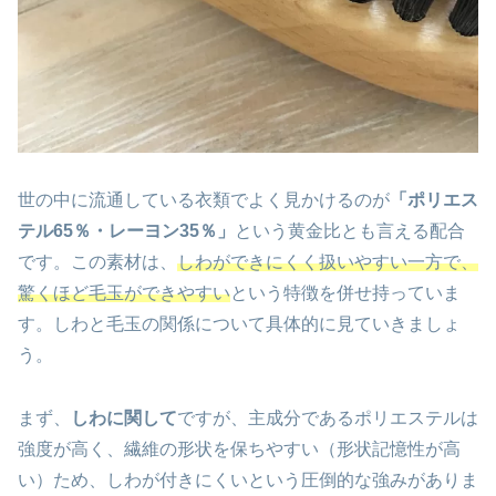
世の中に流通している衣類でよく見かけるのが
「ポリエス
テル65％・レーヨン35％」
という黄金比とも言える配合
です。この素材は、
しわができにくく扱いやすい一方で、
驚くほど毛玉ができやすい
という特徴を併せ持っていま
す。しわと毛玉の関係について具体的に見ていきましょ
う。
まず、
しわに関して
ですが、主成分であるポリエステルは
強度が高く、繊維の形状を保ちやすい（形状記憶性が高
い）ため、しわが付きにくいという圧倒的な強みがありま