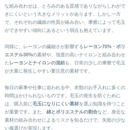
な組み合わせは、とろみのある質感でありながらしわがで
きにくいという大きなメリットがあります。しかし一方
で、それぞれの繊維の性質が絡み合い、摩擦によって毛玉
ができやすい傾向にあるという弱点も抱えています。
同様に、レーヨンの繊細さが影響する
レーヨン70%・ポリ
エステル30%
の素材や、強度の高いナイロンと組み合わせ
た
レーヨンとナイロンの混紡
も、日常の少しの摩擦で毛玉
が大量に発生しやすい要注意の素材です。
毎日の家事や仕事に追われる中、衣類のお手入れに多くの
時間はかけられないものです。毛玉の発生を防ぐために
は、購入前に
毛玉になりにくい素材
を選ぶ知識を持つこと
が重要です。また、
綿とポリエステルの割合
など、身近な
素材の組み合わせによるリスクを知るだけで、失敗の少な
い服選びが実現します。