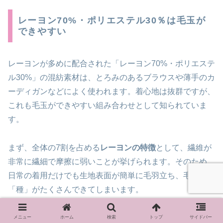
レーヨン70%・ポリエステル30％は毛玉が
できやすい
レーヨンが多めに配合された「レーヨン70%・ポリエステ
ル30%」の混紡素材は、とろみのあるブラウスや薄手のカ
ーディガンなどによく使われます。着心地は抜群ですが、
これも毛玉ができやすい組み合わせとして知られていま
す。
まず、全体の7割を占める
レーヨンの特徴
として、繊維が
非常に繊細で摩擦に弱いことが挙げられます。そのため、
日常の着用だけでも生地表面が簡単に毛羽立ち、毛玉の
「種」がたくさんできてしまいます。
一方で、残りの3割に含まれる
ポリエステルは、毛羽立っ
メニュー
ホーム
検索
トップ
サイドバー