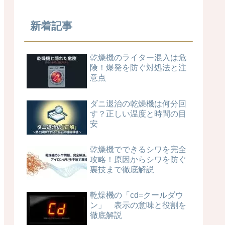
新着記事
乾燥機のライター混入は危
険！爆発を防ぐ対処法と注
意点
ダニ退治の乾燥機は何分回
す？正しい温度と時間の目
安
乾燥機でできるシワを完全
攻略！原因からシワを防ぐ
裏技まで徹底解説
乾燥機の「cd=クールダウ
ン」 表示の意味と役割を
徹底解説