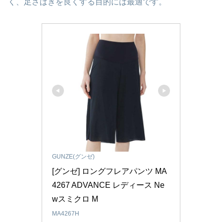
く、足さばきを良くする目的には最適です。
GUNZE(グンゼ)
[グンゼ] ロングフレアパンツ MA
4267 ADVANCE レディース Ne
wスミクロ M
MA4267H