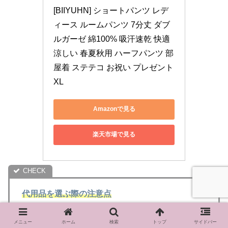
[BIIYUHN] ショートパンツ レデ
ィース ルームパンツ 7分丈 ダブ
ルガーゼ 綿100% 吸汗速乾 快適 
涼しい 春夏秋用 ハーフパンツ 部
屋着 ステテコ お祝い プレゼント 
XL
Amazonで見る
楽天市場で見る
代用品を選ぶ際の注意点
代用品を選ぶ際は、
ウエスト部分が厚手でない
メニュー
ホーム
検索
トップ
サイドバー