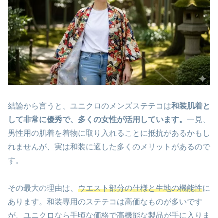
結論から言うと、ユニクロのメンズステテコは
和装肌着と
して非常に優秀で、多くの女性が活用しています。
一見、
男性用の肌着を着物に取り入れることに抵抗があるかもし
れませんが、実は和装に適した多くのメリットがあるので
す。
その最大の理由は、
ウエスト部分の仕様と生地の機能性
に
あります。和装専用のステテコは高価なものが多いです
が、ユニクロなら手頃な価格で高機能な製品が手に入りま