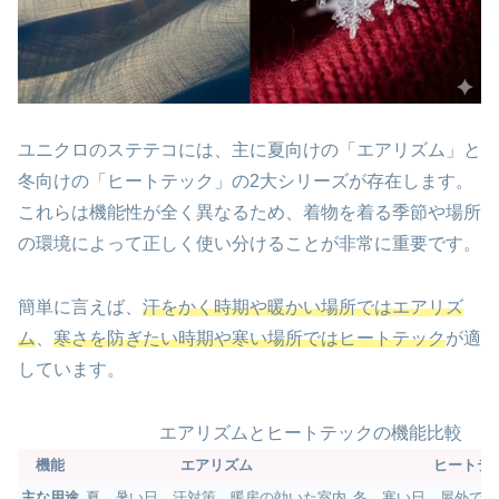
ユニクロのステテコには、主に夏向けの「エアリズム」と
冬向けの「ヒートテック」の2大シリーズが存在します。
これらは機能性が全く異なるため、着物を着る季節や場所
の環境によって正しく使い分けることが非常に重要です。
簡単に言えば、
汗をかく時期や暖かい場所ではエアリズ
ム
、
寒さを防ぎたい時期や寒い場所ではヒートテック
が適
しています。
エアリズムとヒートテックの機能比較
機能
エアリズム
ヒートテ
主な用途
夏、暑い日、汗対策、暖房の効いた室内
冬、寒い日、屋外での