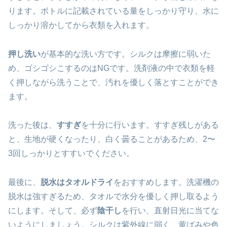
ります。ボトルに記載されている量をしっかり守り、水に
しっかり溶かしてから衣類を入れます。
押し洗い
が基本的な洗い方です。シルクは摩擦に弱いた
め、ゴシゴシこするのはNGです。洗剤液の中で衣類を軽
く押しながら洗うことで、汚れを優しく落とすことができ
ます。
洗った後は、
すすぎ
を十分に行います。すすぎ残しがある
と、生地が硬くなったり、白く曇ることがあるため、2〜
3回しっかりとすすいでください。
最後に、
脱水はタオルドライ
をおすすめします。洗濯機の
脱水は強すぎるため、タオルで水分を優しく押し取るよう
にします。そして、必ず
陰干し
を行い、直射日光に当てな
いようにしましょう。シルクは紫外線に弱く、黄ばみや色