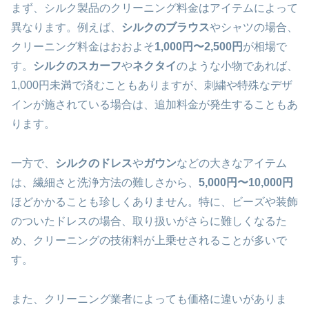
まず、シルク製品のクリーニング料金はアイテムによって
異なります。例えば、
シルクのブラウス
やシャツの場合、
クリーニング料金はおおよそ
1,000円〜2,500円
が相場で
す。
シルクのスカーフ
や
ネクタイ
のような小物であれば、
1,000円未満で済むこともありますが、刺繍や特殊なデザ
インが施されている場合は、追加料金が発生することもあ
ります。
一方で、
シルクのドレス
や
ガウン
などの大きなアイテム
は、繊細さと洗浄方法の難しさから、
5,000円〜10,000円
ほどかかることも珍しくありません。特に、ビーズや装飾
のついたドレスの場合、取り扱いがさらに難しくなるた
め、クリーニングの技術料が上乗せされることが多いで
す。
また、クリーニング業者によっても価格に違いがありま