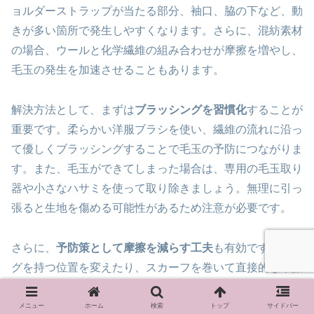
ョルダーストラップが当たる部分、袖口、脇の下など、動
きが多い箇所で発生しやすくなります。さらに、混紡素材
の場合、ウールと化学繊維の組み合わせが摩擦を増やし、
毛玉の発生を加速させることもあります。
解決方法として、まずは
ブラッシングを習慣化
することが
重要です。柔らかい洋服ブラシを使い、繊維の流れに沿っ
て優しくブラッシングすることで毛玉の予防につながりま
す。また、毛玉ができてしまった場合は、専用の毛玉取り
器や小さなハサミを使って取り除きましょう。無理に引っ
張ると生地を傷める可能性があるため注意が必要です。
さらに、
予防策として摩擦を減らす工夫
も有効です。バッ
グを持つ位置を変えたり、スカーフを巻いて直接的な摩擦
を防ぐことで毛玉の発生を抑えられます。
メニュー
ホーム
検索
トップ
サイドバー